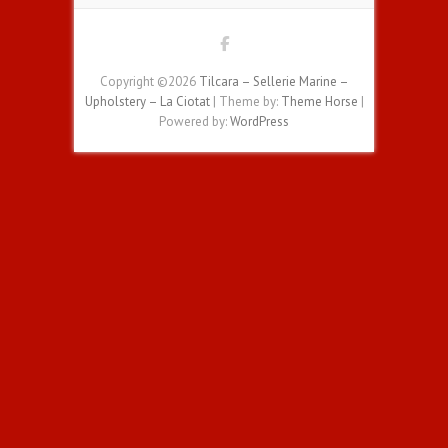
Copyright ©2026
Tilcara – Sellerie Marine –
Upholstery – La Ciotat
| Theme by:
Theme Horse
|
Powered by:
WordPress