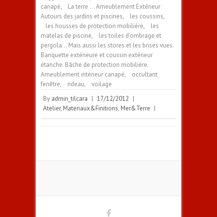
canapé
,
La terre … Ameublement Extérieur
Autours des jardins et piscines
,
les coussins
,
les housses de protection mobilière
,
les
matelas de piscine
,
les toiles d’ombrage et
pergola… Mais aussi les stores et les brises vues.
Banquette extérieure et coussin extérieur
étanche. Bâche de protection mobilière.
Ameublement intérieur canapé
,
occultant
fenêtre
,
rideau
,
voilage
By
admin_tilcara
|
17/12/2012
|
Atelier
,
Materiaux&Finitions
,
Mer&Terre
|