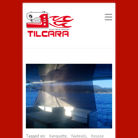
Tagged on:
banquette
,
fauteuils
,
housse